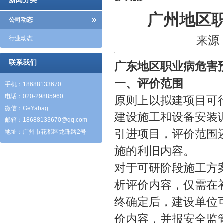
新闻分类
广州地区
公司动态
来源
行业动态
联系我们
广东地区职业病危害
一、评价范围
手机：18688133670
电话：020-29885960
原则上以拟建项目可
微信：GeYabag
建设施工和设备安装
邮箱：
18688133670@qq.com
引进项目，评价范围
地址：广州市花都区龙珠路2号
施的利旧内容。
对于可研阶段施工方
析评价内容，仅需在
终确定后，建设单位
价内容，并报安全监