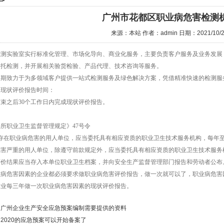
广州市花都区职业病危害检测
来源：本站
作者：admin
日期：2021/10/
检测实验室实行标准化管理、市场化导向、商业化服务，主要负责客户服务及业务发展
委托检测，并开展相关验货检验、产品代理、技术咨询等服务。
长期致力于为多领域客户提供一站式检测服务及绿色解决方案，凭借精准快速的检测服
害现状评价报告时间：
束之后30个工作日内完成现状评价报告。
所职业卫生监督管理规定》47号令
条存在职业病危害的用人单位，应当委托具有相应资质的职业卫生技术服务机构，每年
危害严重的用人单位，除遵守前款规定外，应当委托具有相应资质的职业卫生技术服务
评价结果应当存入本单位职业卫生档案，并向安全生产监督管理部门报告和劳动者公布
业病危害因素的企业都必须要求做职业病危害评价报告，做一次就可以了，职业病危害
企业每三年做一次职业病危害因素的现状评价报告。
：
广州企业生产安全应急预案编制需要提供的资料
：
2020的应急预案可以开始备案了