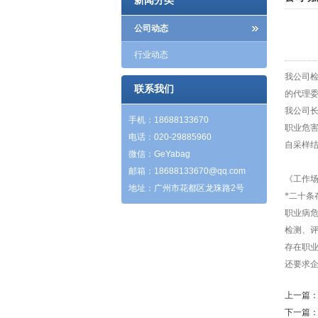
新闻分类
公司动态
行业动态
我公司
联系我们
的代理
我公司
手机：18688133670
职业危
电话：020-29885960
自采样结
微信：GeYabag
邮箱：
18688133670@qq.com
《工作场
地址：广州市花都区龙珠路2号
*二十
职业病
检测、
存在职
还要求
上一篇
下一篇